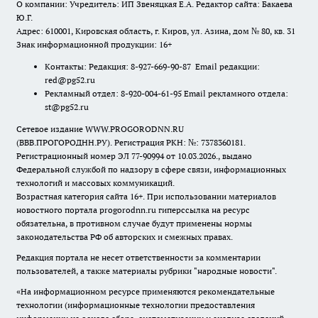
О компании: Учредитель: ИП Звеняцкая Е.А. Редактор сайта: Бакаева
Ю.Г.
Адрес: 610001, Кировская область, г. Киров, ул. Азина, дом № 80, кв. 31
Знак информационной продукции: 16+
Контакты: Редакция: 8-927-669-90-87 Email редакции:
red@pg52.ru
Рекламный отдел: 8-920-004-61-95 Email рекламного отдела:
st@pg52.ru
Сетевое издание WWW.PROGORODNN.RU
(ВВВ.ПРОГОРОДНН.РУ). Регистрация РКН: №: 7378360181.
Регистрационный номер ЭЛ 77-90994 от 10.03.2026., выдано
Федеральной службой по надзору в сфере связи, информационных
технологий и массовых коммуникаций.
Возрастная категория сайта 16+. При использовании материалов
новостного портала progorodnn.ru гиперссылка на ресурс
обязательна
,
в противном случае будут применены нормы
законодательства РФ об авторских и смежных правах.
Редакция портала не несет ответственности за комментарии
пользователей, а также материалы рубрики "народные новости".
«На информационном ресурсе применяются рекомендательные
технологии (информационные технологии предоставления