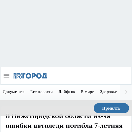
Документы
Все новости
Лайфхак
В мире
Здоровье
Зака
Принять
В Нижегородской области из-за
ошибки автоледи погибла 7-летняя