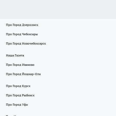
Про Город Дзержинск
Про Город Чебоксары
Про Город Новочебоксарск
Наша Газета
Про Город Иваново
Про Город Йошкар-Ола
Про Город Курск
Про Город Рыбинск
Про Город Уфа