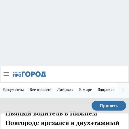
Документы
Все новости
Лайфхак
В мире
Здоровье
Зака
Принять
Пьяный водитель в Нижнем
Новгороде врезался в двухэтажный