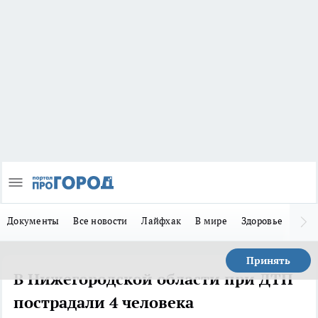
Документы
Все новости
Лайфхак
В мире
Здоровье
Зака
Принять
В Нижегородской области при ДТП
пострадали 4 человека