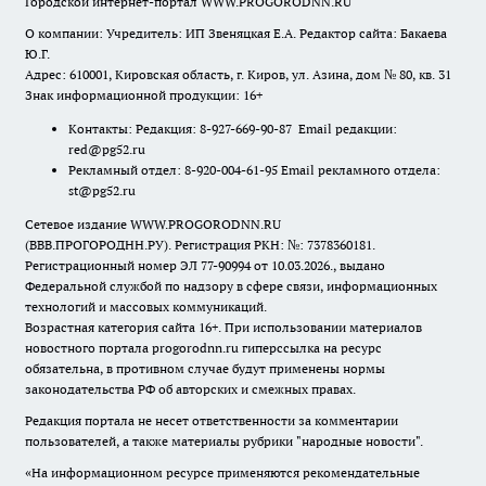
Городской интернет-портал WWW.PROGORODNN.RU
О компании: Учредитель: ИП Звеняцкая Е.А. Редактор сайта: Бакаева
Ю.Г.
Адрес: 610001, Кировская область, г. Киров, ул. Азина, дом № 80, кв. 31
Знак информационной продукции: 16+
Контакты: Редакция: 8-927-669-90-87 Email редакции:
red@pg52.ru
Рекламный отдел: 8-920-004-61-95 Email рекламного отдела:
st@pg52.ru
Сетевое издание WWW.PROGORODNN.RU
(ВВВ.ПРОГОРОДНН.РУ). Регистрация РКН: №: 7378360181.
Регистрационный номер ЭЛ 77-90994 от 10.03.2026., выдано
Федеральной службой по надзору в сфере связи, информационных
технологий и массовых коммуникаций.
Возрастная категория сайта 16+. При использовании материалов
новостного портала progorodnn.ru гиперссылка на ресурс
обязательна
,
в противном случае будут применены нормы
законодательства РФ об авторских и смежных правах.
Редакция портала не несет ответственности за комментарии
пользователей, а также материалы рубрики "народные новости".
«На информационном ресурсе применяются рекомендательные