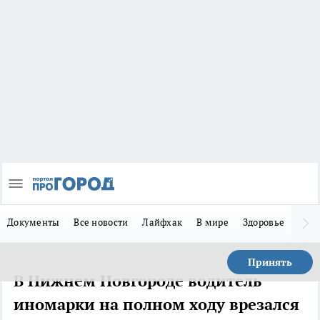
Документы
Все новости
Лайфхак
В мире
Здоровье
Зака
Принять
В Нижнем Новгороде водитель
иномарки на полном ходу врезался