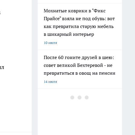
Мохнатые коврики в "Фикс
З
Прайсе" взяла не под обувь: вот
как превратила старую мебель
в шикарный интерьер
10 июля
После 60 гоните друзей в шею:
совет великой Бехтеревой - не
ил
превратиться в овощ на пенсии
14 июля
Гигант с нежной душой: как
создать белоснежную стену
цветов, от которой
невозможно отвести взгляд
13 июля