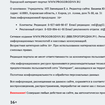
Городской интернет-портал WWW.PROGORODNN.RU
О компании: Учредитель: ИП Звеняцкая Е.А. Редактор сайта: Бакаева Ю.
Адрес: 610001, Кировская область, г. Киров, ул. Азина, дом № 80, кв. 31
Знак информационной продукции: 16+
Контакты: Редакция: 8-927-669-90-87 Email редакции: red@pg52
Рекламный отдел: 8-920-004-61-95 Email рекламного отдела: st
Сетевое издание WWW.PROGORODNN.RU (ВВВ.ПРОГОРОДНН.РУ). Регистраци
информационных технологий и массовых коммуникаций.
Возрастная категория сайта 16+. При использовании материалов новос
смежных правах.
Редакция портала не несет ответственности за комментарии пользоват
«На информационном ресурсе применяются рекомендательные техноло
предпочтениям пользователей сети "Интернет", находящихся на терр
Политика конфиденциальности и обработки персональных данных
Вся информация, размещенная на данном сайте, охраняется в соответс
воспроизведению, распространению, переработке не иначе как с пись
Внимание!
Совершая любые действия на сайте, вы автоматически при
16+