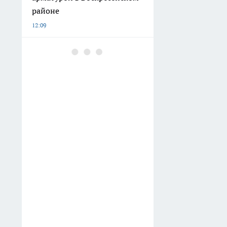
районе
12:09
Картофель в 2026 году
золотой: мой способ
хранения в квартире, чтобы
ни один клубень не сгнил до
весны
11:48
Нижегородского
рецидивиста будут судить за
кражу налички, украшений
и алкоголя на полмиллиона
рублей
11:32