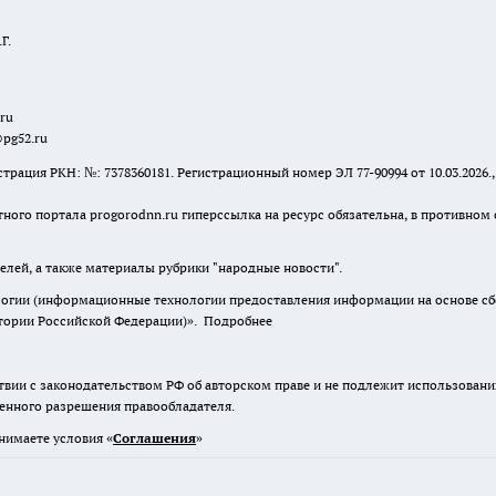
Г.
.ru
@pg52.ru
я РКН: №: 7378360181. Регистрационный номер ЭЛ 77-90994 от 10.03.2026., 
тного портала progorodnn.ru гиперссылка на ресурс обязательна
,
в противном 
елей, а также материалы рубрики "народные новости".
гии (информационные технологии предоставления информации на основе сбор
итории Российской Федерации)».
Подробнее
твии с законодательством РФ об авторском праве и не подлежит использовани
менного разрешения правообладателя.
нимаете условия «
Cоглашения
»