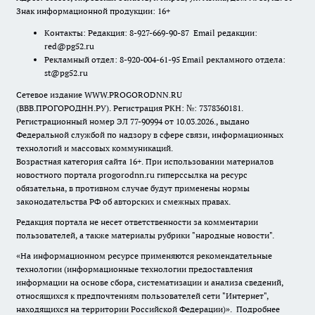
Знак информационной продукции: 16+
Контакты: Редакция: 8-927-669-90-87 Email редакции:
red@pg52.ru
Рекламный отдел: 8-920-004-61-95 Email рекламного отдела:
st@pg52.ru
Сетевое издание WWW.PROGORODNN.RU
(ВВВ.ПРОГОРОДНН.РУ). Регистрация РКН: №: 7378360181.
Регистрационный номер ЭЛ 77-90994 от 10.03.2026., выдано
Федеральной службой по надзору в сфере связи, информационных
технологий и массовых коммуникаций.
Возрастная категория сайта 16+. При использовании материалов
новостного портала progorodnn.ru гиперссылка на ресурс
обязательна
,
в противном случае будут применены нормы
законодательства РФ об авторских и смежных правах.
Редакция портала не несет ответственности за комментарии
пользователей, а также материалы рубрики "народные новости".
«На информационном ресурсе применяются рекомендательные
технологии (информационные технологии предоставления
информации на основе сбора, систематизации и анализа сведений,
относящихся к предпочтениям пользователей сети "Интернет",
находящихся на территории Российской Федерации)».
Подробнее