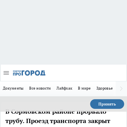
Документы
Все новости
Лайфхак
В мире
Здоровье
Зака
Принять
В Сормовском районе прорвало
трубу. Проезд транспорта закрыт