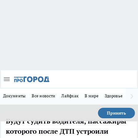
Документы
Все новости
Лайфхак
В мире
Здоровье
Зака
Принять
Будут судить водителя, пассажиры
которого после ДТП устроили