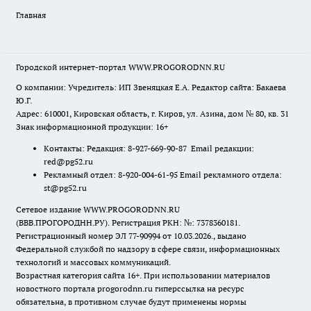
Главная
Городской интернет-портал WWW.PROGORODNN.RU
О компании: Учредитель: ИП Звеняцкая Е.А. Редактор сайта: Бакаева
Ю.Г.
Адрес: 610001, Кировская область, г. Киров, ул. Азина, дом № 80, кв. 31
Знак информационной продукции: 16+
Контакты: Редакция: 8-927-669-90-87 Email редакции:
red@pg52.ru
Рекламный отдел: 8-920-004-61-95 Email рекламного отдела:
st@pg52.ru
Сетевое издание WWW.PROGORODNN.RU
(ВВВ.ПРОГОРОДНН.РУ). Регистрация РКН: №: 7378360181.
Регистрационный номер ЭЛ 77-90994 от 10.03.2026., выдано
Федеральной службой по надзору в сфере связи, информационных
технологий и массовых коммуникаций.
Возрастная категория сайта 16+. При использовании материалов
новостного портала progorodnn.ru гиперссылка на ресурс
обязательна
,
в противном случае будут применены нормы