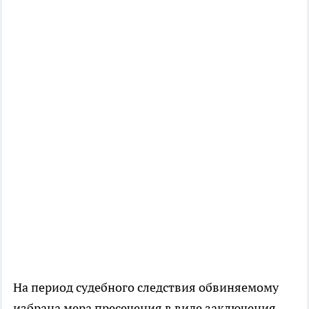
На период судебного следствия обвиняемому
избрана мера пресечения в виде заключения