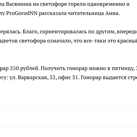
ла Васюнина на светофоре горели одновременно и
алу ProGorodNN рассказала читательница Анна.
терялась. Благо, сориентировалась по другим, вперед
ветов светофора означало, что все-таки это красный
рар 250 рублей. Получить гонорар можно в пятницу, 
есу: ул. Варварская, 32, офис 31. Гонорар выдается ст