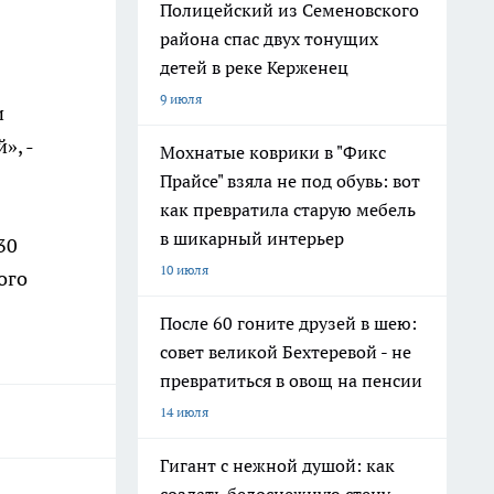
Полицейский из Семеновского
района спас двух тонущих
детей в реке Керженец
9 июля
и
», -
Мохнатые коврики в "Фикс
Прайсе" взяла не под обувь: вот
как превратила старую мебель
в шикарный интерьер
30
10 июля
рого
После 60 гоните друзей в шею:
совет великой Бехтеревой - не
превратиться в овощ на пенсии
14 июля
Гигант с нежной душой: как