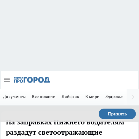
Документы
Все новости
Лайфхак
В мире
Здоровье
Зака
Принять
На заправках Нижнего водителям
раздадут светоотражающие