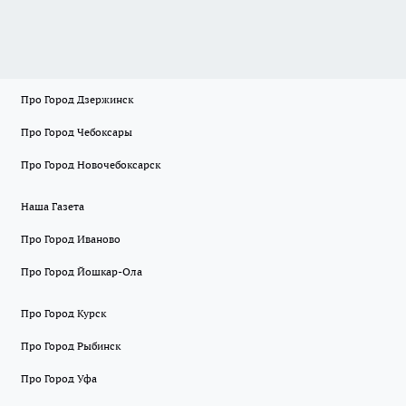
Про Город Дзержинск
Про Город Чебоксары
Про Город Новочебоксарск
Наша Газета
Про Город Иваново
Про Город Йошкар-Ола
Про Город Курск
Про Город Рыбинск
Про Город Уфа