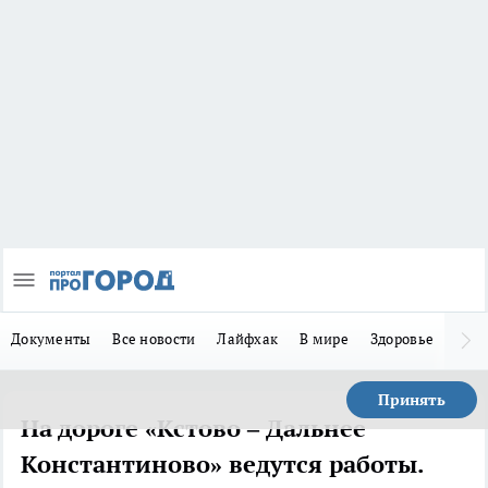
Документы
Все новости
Лайфхак
В мире
Здоровье
Зака
Принять
На дороге «Кстово – Дальнее
Константиново» ведутся работы.