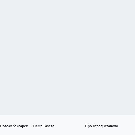
 Новочебоксарск
Наша Газета
Про Город Иваново