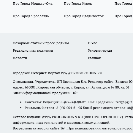
Про Город Йошкар-Ола
Про Город Курск
Про Город
Про Город Ярославль
Про Город Владивосток
Про Город
Обзорные статьи и пресс-релизы
О нас
Редакционная политика
Условия труда
Новости
Главная
Городской интернет-портал WWW.PROGORODNN.RU
О компании: Учредитель: ИП Звеняцкая Е.А. Редактор сайта: Бакаева Ю.
Адрес: 610001, Кировская область, г. Киров, ул. Азина, дом № 80, кв. 31
Знак информационной продукции: 16+
Контакты: Редакция: 8-927-669-90-87 Email редакции: red@pg52
Рекламный отдел: 8-920-004-61-95 Email рекламного отдела: st
Сетевое издание WWW.PROGORODNN.RU (ВВВ.ПРОГОРОДНН.РУ). Регистраци
информационных технологий и массовых коммуникаций.
Возрастная категория сайта 16+. При использовании материалов новос