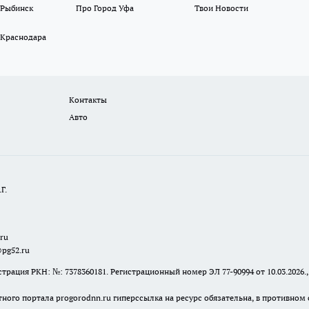
 Рыбинск
Про Город Уфа
Твои Новости
 Краснодара
Контакты
Авто
Г.
.ru
@pg52.ru
я РКН: №: 7378360181. Регистрационный номер ЭЛ 77-90994 от 10.03.2026., 
тного портала progorodnn.ru гиперссылка на ресурс обязательна
,
в противном 