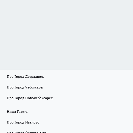
Про Город Дзержинск
Про Город Чебоксары
Про Город Новочебоксарск
Наша Газета
Про Город Иваново
Про Город Йошкар-Ола