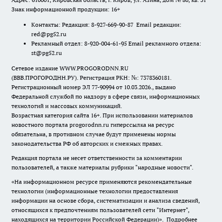
Знак информационной продукции: 16+
Контакты: Редакция: 8-927-669-90-87 Email редакции:
red@pg52.ru
Рекламный отдел: 8-920-004-61-95 Email рекламного отдела:
st@pg52.ru
Сетевое издание WWW.PROGORODNN.RU
(ВВВ.ПРОГОРОДНН.РУ). Регистрация РКН: №: 7378360181.
Регистрационный номер ЭЛ 77-90994 от 10.03.2026., выдано
Федеральной службой по надзору в сфере связи, информационных
технологий и массовых коммуникаций.
Возрастная категория сайта 16+. При использовании материалов
новостного портала progorodnn.ru гиперссылка на ресурс
обязательна
,
в противном случае будут применены нормы
законодательства РФ об авторских и смежных правах.
Редакция портала не несет ответственности за комментарии
пользователей, а также материалы рубрики "народные новости".
«На информационном ресурсе применяются рекомендательные
технологии (информационные технологии предоставления
информации на основе сбора, систематизации и анализа сведений,
относящихся к предпочтениям пользователей сети "Интернет",
находящихся на территории Российской Федерации)».
Подробнее