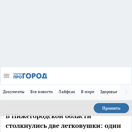
Документы
Все новости
Лайфхак
В мире
Здоровье
Зака
Принять
В Нижегородской области
столкнулись две легковушки: один