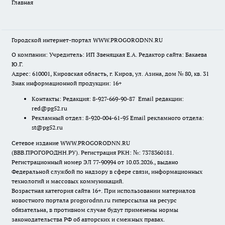
Главная
Городской интернет-портал WWW.PROGORODNN.RU
О компании: Учредитель: ИП Звеняцкая Е.А. Редактор сайта: Бакаева
Ю.Г.
Адрес: 610001, Кировская область, г. Киров, ул. Азина, дом № 80, кв. 31
Знак информационной продукции: 16+
Контакты: Редакция: 8-927-669-90-87 Email редакции:
red@pg52.ru
Рекламный отдел: 8-920-004-61-95 Email рекламного отдела:
st@pg52.ru
Сетевое издание WWW.PROGORODNN.RU
(ВВВ.ПРОГОРОДНН.РУ). Регистрация РКН: №: 7378360181.
Регистрационный номер ЭЛ 77-90994 от 10.03.2026., выдано
Федеральной службой по надзору в сфере связи, информационных
технологий и массовых коммуникаций.
Возрастная категория сайта 16+. При использовании материалов
новостного портала progorodnn.ru гиперссылка на ресурс
обязательна
,
в противном случае будут применены нормы
законодательства РФ об авторских и смежных правах.