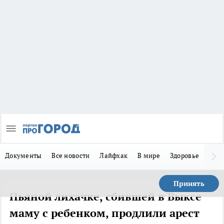
Документы
Все новости
Лайфхак
В мире
Здоровье
Зака
Принять
Пьяной лихачке, сбившей в Выксе
маму с ребенком, продлили арест