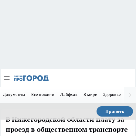
Документы
Все новости
Лайфхак
В мире
Здоровье
Зака
Принять
В Нижегородской области плату за
проезд в общественном транспорте