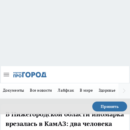
Документы
Все новости
Лайфхак
В мире
Здоровье
Зака
Принять
В Нижегородской области иномарка
врезалась в КамАЗ: два человека