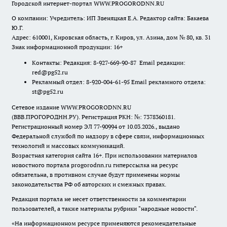
Городской интернет-портал WWW.PROGORODNN.RU
О компании: Учредитель: ИП Звеняцкая Е.А. Редактор сайта: Бакаева
Ю.Г.
Адрес: 610001, Кировская область, г. Киров, ул. Азина, дом № 80, кв. 31
Знак информационной продукции: 16+
Контакты: Редакция: 8-927-669-90-87 Email редакции:
red@pg52.ru
Рекламный отдел: 8-920-004-61-95 Email рекламного отдела:
st@pg52.ru
Сетевое издание WWW.PROGORODNN.RU
(ВВВ.ПРОГОРОДНН.РУ). Регистрация РКН: №: 7378360181.
Регистрационный номер ЭЛ 77-90994 от 10.03.2026., выдано
Федеральной службой по надзору в сфере связи, информационных
технологий и массовых коммуникаций.
Возрастная категория сайта 16+. При использовании материалов
новостного портала progorodnn.ru гиперссылка на ресурс
обязательна
,
в противном случае будут применены нормы
законодательства РФ об авторских и смежных правах.
Редакция портала не несет ответственности за комментарии
пользователей, а также материалы рубрики "народные новости".
«На информационном ресурсе применяются рекомендательные