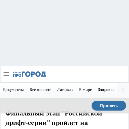
Документы
Все новости
Лайфхак
В мире
Здоровье
Зака
Принять
Финальный этап "Российской
дрифт-серии" пройдет на