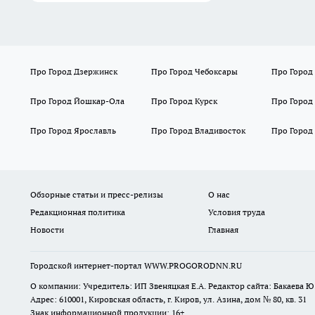
Про Город Дзержинск
Про Город Чебоксары
Про Город
Про Город Йошкар-Ола
Про Город Курск
Про Город
Про Город Ярославль
Про Город Владивосток
Про Город
Обзорные статьи и пресс-релизы
О нас
Редакционная политика
Условия труда
Новости
Главная
Городской интернет-портал WWW.PROGORODNN.RU
О компании: Учредитель: ИП Звеняцкая Е.А. Редактор сайта: Бакаева Ю.
Адрес: 610001, Кировская область, г. Киров, ул. Азина, дом № 80, кв. 31
Знак информационной продукции: 16+