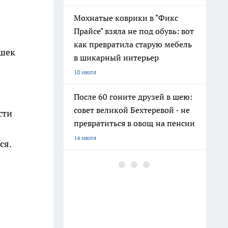
Мохнатые коврики в "Фикс
Прайсе" взяла не под обувь: вот
как превратила старую мебель
ушек
в шикарный интерьер
10 июля
После 60 гоните друзей в шею:
совет великой Бехтеревой - не
сти
превратиться в овощ на пенсии
14 июля
ся.
Шоколад, достойный короны:
любимый десерт Елизаветы II
по простому рецепту из
Букингемского дворца
16 июля