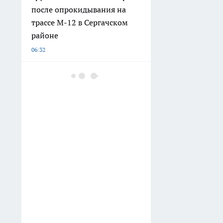
после опрокидывания на
трассе М-12 в Сергачском
районе
06:32
Старую поленницу
превратил в "живой" забор:
как собрать ограждение,
которое хранит дрова и
прячет двор
06:27
Нижегородский минздрав
опубликовал список худших
больниц по количеству
подтвержденных нарушений
05:29