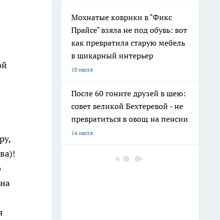
Мохнатые коврики в "Фикс
Прайсе" взяла не под обувь: вот
как превратила старую мебель
в шикарный интерьер
ой
10 июля
После 60 гоните друзей в шею:
совет великой Бехтеревой - не
превратиться в овощ на пенсии
14 июля
ру,
ва)!
Шоколад, достойный короны:
о
любимый десерт Елизаветы II
 на
по простому рецепту из
Букингемского дворца
16 июля
я