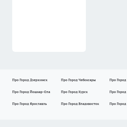
В Нижнем Новгороде
продают корпус
Блиновского пассажа за 55
млн рублей
04:51
Про Город Дзержинск
Про Город Чебоксары
Про Город
Про Город Йошкар-Ола
Про Город Курск
Про Город
Про Город Ярославль
Про Город Владивосток
Про Город