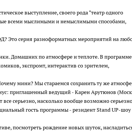
тическое выступление, своего рода "театр одного
нные всеми мыслимыми и немыслимыми способами,
? Это серия разноформатных мероприятий на люб
нки. Домашних по атмосфере и теплоте. В программе
миков, экспромт, интерактив со зрителем,
очему мини? Мы стараемся сохранить ту же атмосфе
нус: приглашенный ведущий - Карен Арутюнов (Моск
т все серьезно, насколько вообще возможно серьезн
циальный гость программы - резидент Stand UP-шоу
иве, посмотреть рождение новых шуток, насладитьс