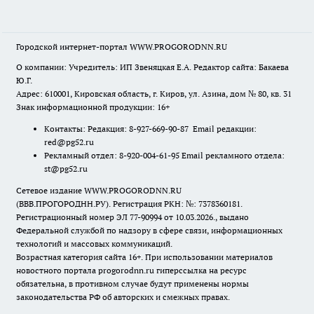
Городской интернет-портал WWW.PROGORODNN.RU
О компании: Учредитель: ИП Звеняцкая Е.А. Редактор сайта: Бакаева
Ю.Г.
Адрес: 610001, Кировская область, г. Киров, ул. Азина, дом № 80, кв. 31
Знак информационной продукции: 16+
Контакты: Редакция: 8-927-669-90-87 Email редакции:
red@pg52.ru
Рекламный отдел: 8-920-004-61-95 Email рекламного отдела:
st@pg52.ru
Сетевое издание WWW.PROGORODNN.RU
(ВВВ.ПРОГОРОДНН.РУ). Регистрация РКН: №: 7378360181.
Регистрационный номер ЭЛ 77-90994 от 10.03.2026., выдано
Федеральной службой по надзору в сфере связи, информационных
технологий и массовых коммуникаций.
Возрастная категория сайта 16+. При использовании материалов
новостного портала progorodnn.ru гиперссылка на ресурс
обязательна
,
в противном случае будут применены нормы
законодательства РФ об авторских и смежных правах.