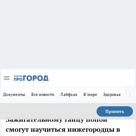
Документы
Все новости
Лайфхак
В мире
Здоровье
Зака
Принять
Зажигательному танцу попой
смогут научиться нижегородцы в