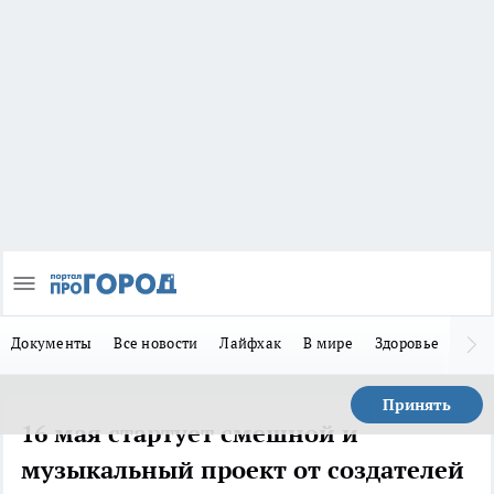
Документы
Все новости
Лайфхак
В мире
Здоровье
Зака
Принять
16 мая стартует смешной и
музыкальный проект от создателей