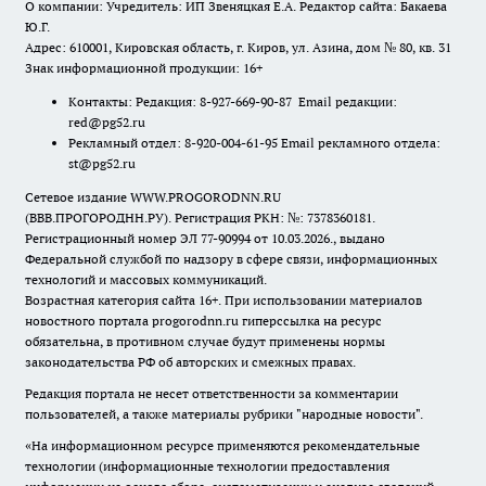
О компании: Учредитель: ИП Звеняцкая Е.А. Редактор сайта: Бакаева
Ю.Г.
Адрес: 610001, Кировская область, г. Киров, ул. Азина, дом № 80, кв. 31
Знак информационной продукции: 16+
Контакты: Редакция: 8-927-669-90-87 Email редакции:
red@pg52.ru
Рекламный отдел: 8-920-004-61-95 Email рекламного отдела:
st@pg52.ru
Сетевое издание WWW.PROGORODNN.RU
(ВВВ.ПРОГОРОДНН.РУ). Регистрация РКН: №: 7378360181.
Регистрационный номер ЭЛ 77-90994 от 10.03.2026., выдано
Федеральной службой по надзору в сфере связи, информационных
технологий и массовых коммуникаций.
Возрастная категория сайта 16+. При использовании материалов
новостного портала progorodnn.ru гиперссылка на ресурс
обязательна
,
в противном случае будут применены нормы
законодательства РФ об авторских и смежных правах.
Редакция портала не несет ответственности за комментарии
пользователей, а также материалы рубрики "народные новости".
«На информационном ресурсе применяются рекомендательные
технологии (информационные технологии предоставления