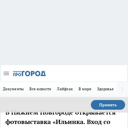
Документы
Все новости
Лайфхак
В мире
Здоровье
Зака
Принять
В Нижнем Новгороде открывается
фотовыставка «Ильинка. Вход со