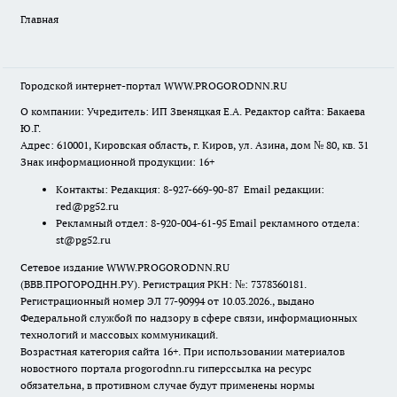
Главная
Городской интернет-портал WWW.PROGORODNN.RU
О компании: Учредитель: ИП Звеняцкая Е.А. Редактор сайта: Бакаева
Ю.Г.
Адрес: 610001, Кировская область, г. Киров, ул. Азина, дом № 80, кв. 31
Знак информационной продукции: 16+
Контакты: Редакция: 8-927-669-90-87 Email редакции:
red@pg52.ru
Рекламный отдел: 8-920-004-61-95 Email рекламного отдела:
st@pg52.ru
Сетевое издание WWW.PROGORODNN.RU
(ВВВ.ПРОГОРОДНН.РУ). Регистрация РКН: №: 7378360181.
Регистрационный номер ЭЛ 77-90994 от 10.03.2026., выдано
Федеральной службой по надзору в сфере связи, информационных
технологий и массовых коммуникаций.
Возрастная категория сайта 16+. При использовании материалов
новостного портала progorodnn.ru гиперссылка на ресурс
обязательна
,
в противном случае будут применены нормы