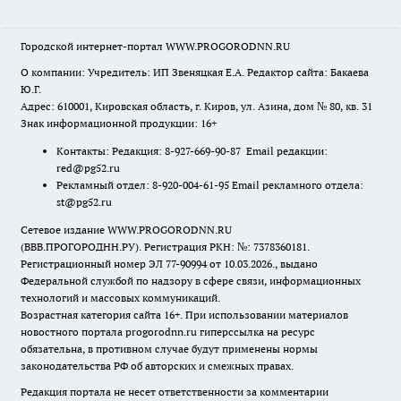
Городской интернет-портал WWW.PROGORODNN.RU
О компании: Учредитель: ИП Звеняцкая Е.А. Редактор сайта: Бакаева
Ю.Г.
Адрес: 610001, Кировская область, г. Киров, ул. Азина, дом № 80, кв. 31
Знак информационной продукции: 16+
Контакты: Редакция: 8-927-669-90-87 Email редакции:
red@pg52.ru
Рекламный отдел: 8-920-004-61-95 Email рекламного отдела:
st@pg52.ru
Сетевое издание WWW.PROGORODNN.RU
(ВВВ.ПРОГОРОДНН.РУ). Регистрация РКН: №: 7378360181.
Регистрационный номер ЭЛ 77-90994 от 10.03.2026., выдано
Федеральной службой по надзору в сфере связи, информационных
технологий и массовых коммуникаций.
Возрастная категория сайта 16+. При использовании материалов
новостного портала progorodnn.ru гиперссылка на ресурс
обязательна
,
в противном случае будут применены нормы
законодательства РФ об авторских и смежных правах.
Редакция портала не несет ответственности за комментарии