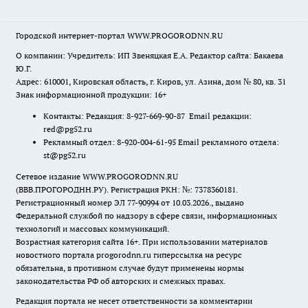
Городской интернет-портал WWW.PROGORODNN.RU
О компании: Учредитель: ИП Звеняцкая Е.А. Редактор сайта: Бакаева
Ю.Г.
Адрес: 610001, Кировская область, г. Киров, ул. Азина, дом № 80, кв. 31
Знак информационной продукции: 16+
Контакты: Редакция: 8-927-669-90-87 Email редакции:
red@pg52.ru
Рекламный отдел: 8-920-004-61-95 Email рекламного отдела:
st@pg52.ru
Сетевое издание WWW.PROGORODNN.RU
(ВВВ.ПРОГОРОДНН.РУ). Регистрация РКН: №: 7378360181.
Регистрационный номер ЭЛ 77-90994 от 10.03.2026., выдано
Федеральной службой по надзору в сфере связи, информационных
технологий и массовых коммуникаций.
Возрастная категория сайта 16+. При использовании материалов
новостного портала progorodnn.ru гиперссылка на ресурс
обязательна
,
в противном случае будут применены нормы
законодательства РФ об авторских и смежных правах.
Редакция портала не несет ответственности за комментарии