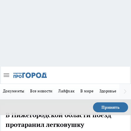
Документы
Все новости
Лайфхак
В мире
Здоровье
Зака
Принять
В Нижегородской области поезд
протаранил легковушку