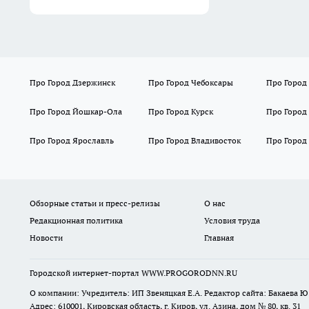
Про Город Дзержинск
Про Город Чебоксары
Про Город
Про Город Йошкар-Ола
Про Город Курск
Про Город
Про Город Ярославль
Про Город Владивосток
Про Город
Обзорные статьи и пресс-релизы
О нас
Редакционная политика
Условия труда
Новости
Главная
Городской интернет-портал WWW.PROGORODNN.RU
О компании: Учредитель: ИП Звеняцкая Е.А. Редактор сайта: Бакаева Ю.
Адрес: 610001, Кировская область, г. Киров, ул. Азина, дом № 80, кв. 31