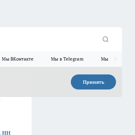
Мы ВКонтакте
Мы в Telegram
Мы в MAX
Принять
и
д НН