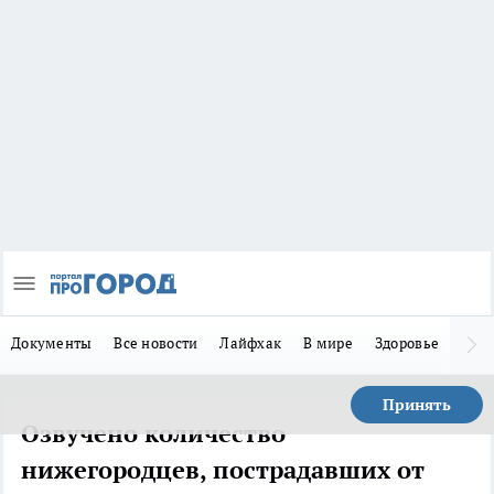
Документы
Все новости
Лайфхак
В мире
Здоровье
Зака
Принять
Озвучено количество
нижегородцев, пострадавших от