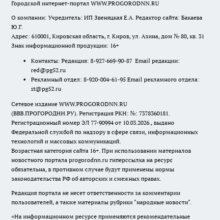
Городской интернет-портал WWW.PROGORODNN.RU
О компании: Учредитель: ИП Звеняцкая Е.А. Редактор сайта: Бакаева
Ю.Г.
Адрес: 610001, Кировская область, г. Киров, ул. Азина, дом № 80, кв. 31
Знак информационной продукции: 16+
Контакты: Редакция: 8-927-669-90-87 Email редакции:
red@pg52.ru
Рекламный отдел: 8-920-004-61-95 Email рекламного отдела:
st@pg52.ru
Сетевое издание WWW.PROGORODNN.RU
(ВВВ.ПРОГОРОДНН.РУ). Регистрация РКН: №: 7378360181.
Регистрационный номер ЭЛ 77-90994 от 10.03.2026., выдано
Федеральной службой по надзору в сфере связи, информационных
технологий и массовых коммуникаций.
Возрастная категория сайта 16+. При использовании материалов
новостного портала progorodnn.ru гиперссылка на ресурс
обязательна
,
в противном случае будут применены нормы
законодательства РФ об авторских и смежных правах.
Редакция портала не несет ответственности за комментарии
пользователей, а также материалы рубрики "народные новости".
«На информационном ресурсе применяются рекомендательные