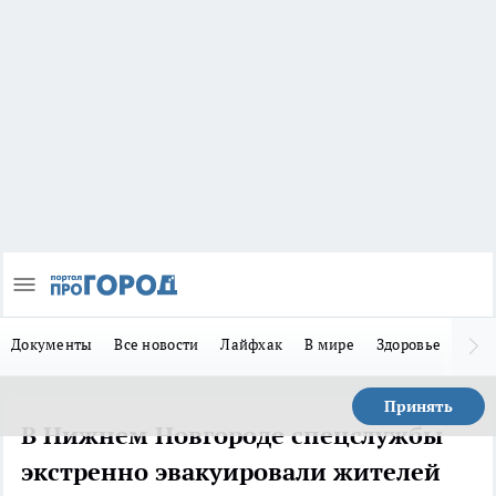
Документы
Все новости
Лайфхак
В мире
Здоровье
Зака
Принять
В Нижнем Новгороде спецслужбы
экстренно эвакуировали жителей