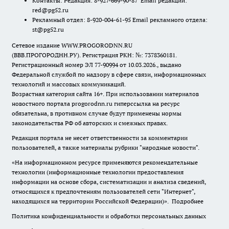
Контакты: Редакция: 8-927-669-90-87 Email редакции:
red@pg52.ru
Рекламный отдел: 8-920-004-61-95 Email рекламного отдела:
st@pg52.ru
Сетевое издание WWW.PROGORODNN.RU
(ВВВ.ПРОГОРОДНН.РУ). Регистрация РКН: №: 7378360181.
Регистрационный номер ЭЛ 77-90994 от 10.03.2026., выдано
Федеральной службой по надзору в сфере связи, информационных
технологий и массовых коммуникаций.
Возрастная категория сайта 16+. При использовании материалов
новостного портала progorodnn.ru гиперссылка на ресурс
обязательна
,
в противном случае будут применены нормы
законодательства РФ об авторских и смежных правах.
Редакция портала не несет ответственности за комментарии
пользователей, а также материалы рубрики "народные новости".
«На информационном ресурсе применяются рекомендательные
технологии (информационные технологии предоставления
информации на основе сбора, систематизации и анализа сведений,
относящихся к предпочтениям пользователей сети "Интернет",
находящихся на территории Российской Федерации)».
Подробнее
Политика конфиденциальности и обработки персональных данных