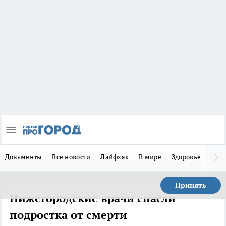
Документы
Все новости
Лайфхак
В мире
Здоровье
Зака
Принять
Нижегородские врачи спасли
подростка от смерти