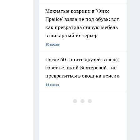
Мохнатые коврики в "Фикс
Прайсе" взяла не под обувь: вот
как превратила старую мебель
в шикарный интерьер
10 июля
После 60 гоните друзей в шею:
совет великой Бехтеревой - не
превратиться в овощ на пенсии
14 июля
Гигант с нежной душой: как
создать белоснежную стену
цветов, от которой
невозможно отвести взгляд
13 июля