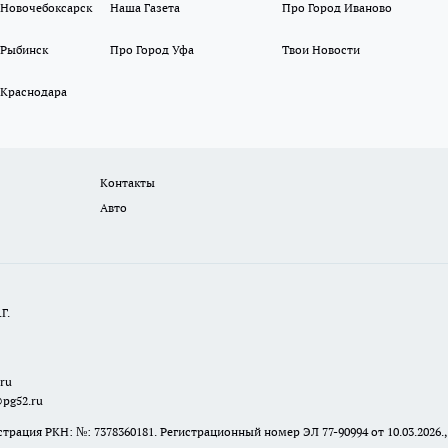
 Новочебоксарск
Наша Газета
Про Город Иваново
 Рыбинск
Про Город Уфа
Твои Новости
 Краснодара
Контакты
Авто
Г.
.ru
@pg52.ru
я РКН: №: 7378360181. Регистрационный номер ЭЛ 77-90994 от 10.03.2026., 