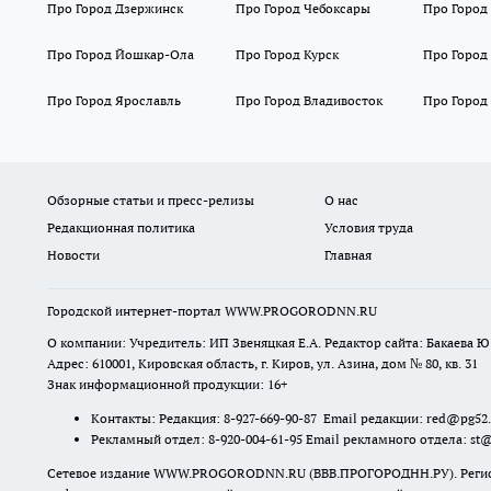
Про Город Дзержинск
Про Город Чебоксары
Про Город
Про Город Йошкар-Ола
Про Город Курск
Про Город
Про Город Ярославль
Про Город Владивосток
Про Город
Обзорные статьи и пресс-релизы
О нас
Редакционная политика
Условия труда
Новости
Главная
Городской интернет-портал WWW.PROGORODNN.RU
О компании: Учредитель: ИП Звеняцкая Е.А. Редактор сайта: Бакаева Ю.
Адрес: 610001, Кировская область, г. Киров, ул. Азина, дом № 80, кв. 31
Знак информационной продукции: 16+
Контакты: Редакция: 8-927-669-90-87 Email редакции: red@pg52
Рекламный отдел: 8-920-004-61-95 Email рекламного отдела: st
Сетевое издание WWW.PROGORODNN.RU (ВВВ.ПРОГОРОДНН.РУ). Регистраци