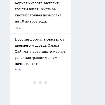
Борная кислота заставит
томаты вязать кисть за
кистью: точная дозировка
на 10 литров воды
02:32
Простая формула счастья от
древнего мудреца Омара
Хайяма: перестаньте мерить
успех завтрашним днем и
начните жить
02:01
Их почти не услышишь на
детской площадке: красивые
русские имена,
незаслуженно ушедшие в