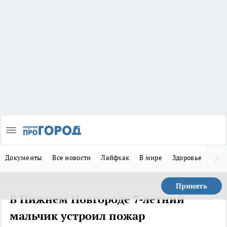
Документы
Все новости
Лайфхак
В мире
Здоровье
Зака
Принять
В Нижнем Новгороде 7-летний
мальчик устроил пожар