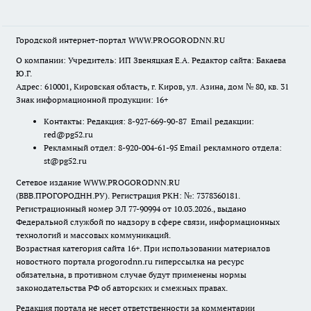
Городской интернет-портал WWW.PROGORODNN.RU
О компании: Учредитель: ИП Звеняцкая Е.А. Редактор сайта: Бакаева
Ю.Г.
Адрес: 610001, Кировская область, г. Киров, ул. Азина, дом № 80, кв. 31
Знак информационной продукции: 16+
Контакты: Редакция: 8-927-669-90-87 Email редакции:
red@pg52.ru
Рекламный отдел: 8-920-004-61-95 Email рекламного отдела:
st@pg52.ru
Сетевое издание WWW.PROGORODNN.RU
(ВВВ.ПРОГОРОДНН.РУ). Регистрация РКН: №: 7378360181.
Регистрационный номер ЭЛ 77-90994 от 10.03.2026., выдано
Федеральной службой по надзору в сфере связи, информационных
технологий и массовых коммуникаций.
Возрастная категория сайта 16+. При использовании материалов
новостного портала progorodnn.ru гиперссылка на ресурс
обязательна
,
в противном случае будут применены нормы
законодательства РФ об авторских и смежных правах.
Редакция портала не несет ответственности за комментарии