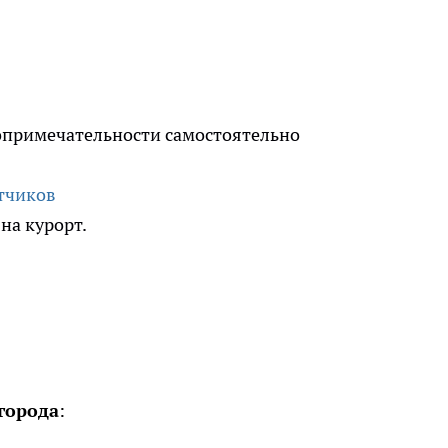
опримечательности самостоятельно
тчиков
на курорт.
города
: