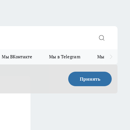
Мы ВКонтакте
Мы в Telegram
Мы в MAX
Принять