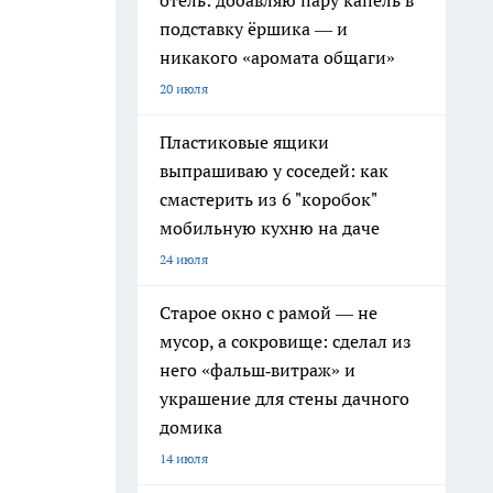
отель: добавляю пару капель в
подставку ёршика — и
никакого «аромата общаги»
20 июля
Пластиковые ящики
выпрашиваю у соседей: как
смастерить из 6 "коробок"
мобильную кухню на даче
24 июля
Старое окно с рамой — не
мусор, а сокровище: сделал из
него «фальш‑витраж» и
украшение для стены дачного
домика
14 июля