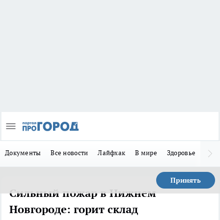
Документы
Все новости
Лайфхак
В мире
Здоровье
Зака
Принять
Сильный пожар в Нижнем
Новгороде: горит склад