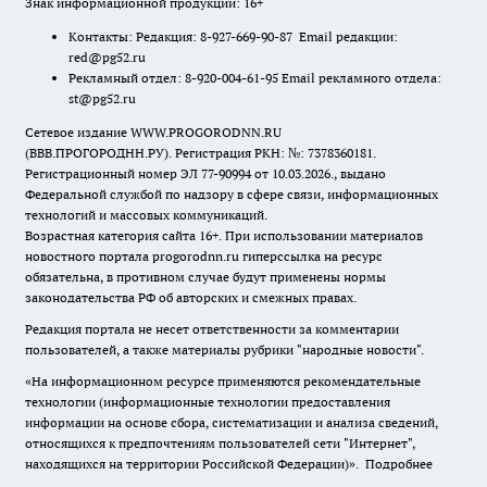
Знак информационной продукции: 16+
Контакты: Редакция: 8-927-669-90-87 Email редакции:
red@pg52.ru
Рекламный отдел: 8-920-004-61-95 Email рекламного отдела:
st@pg52.ru
Сетевое издание WWW.PROGORODNN.RU
(ВВВ.ПРОГОРОДНН.РУ). Регистрация РКН: №: 7378360181.
Регистрационный номер ЭЛ 77-90994 от 10.03.2026., выдано
Федеральной службой по надзору в сфере связи, информационных
технологий и массовых коммуникаций.
Возрастная категория сайта 16+. При использовании материалов
новостного портала progorodnn.ru гиперссылка на ресурс
обязательна
,
в противном случае будут применены нормы
законодательства РФ об авторских и смежных правах.
Редакция портала не несет ответственности за комментарии
пользователей, а также материалы рубрики "народные новости".
«На информационном ресурсе применяются рекомендательные
технологии (информационные технологии предоставления
информации на основе сбора, систематизации и анализа сведений,
относящихся к предпочтениям пользователей сети "Интернет",
находящихся на территории Российской Федерации)».
Подробнее