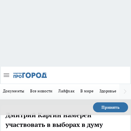
Документы
Все новости
Лайфхак
В мире
Здоровье
Зака
Принять
Дмитрий Каргин намерен
участвовать в выборах в думу