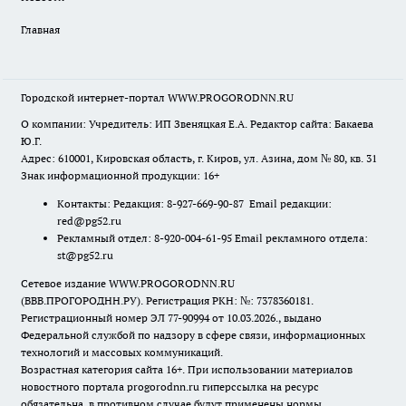
Главная
Городской интернет-портал WWW.PROGORODNN.RU
О компании: Учредитель: ИП Звеняцкая Е.А. Редактор сайта: Бакаева
Ю.Г.
Адрес: 610001, Кировская область, г. Киров, ул. Азина, дом № 80, кв. 31
Знак информационной продукции: 16+
Контакты: Редакция: 8-927-669-90-87 Email редакции:
red@pg52.ru
Рекламный отдел: 8-920-004-61-95 Email рекламного отдела:
st@pg52.ru
Сетевое издание WWW.PROGORODNN.RU
(ВВВ.ПРОГОРОДНН.РУ). Регистрация РКН: №: 7378360181.
Регистрационный номер ЭЛ 77-90994 от 10.03.2026., выдано
Федеральной службой по надзору в сфере связи, информационных
технологий и массовых коммуникаций.
Возрастная категория сайта 16+. При использовании материалов
новостного портала progorodnn.ru гиперссылка на ресурс
обязательна
,
в противном случае будут применены нормы