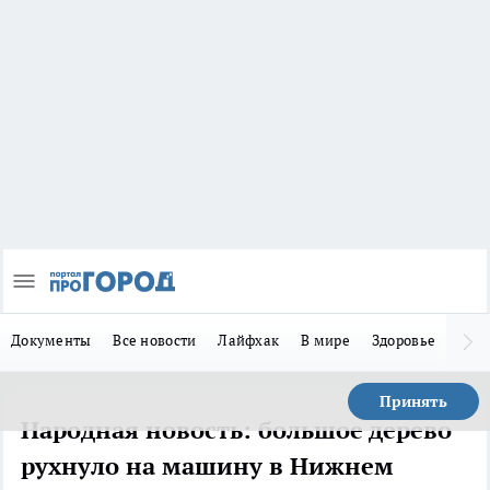
Документы
Все новости
Лайфхак
В мире
Здоровье
Зака
Принять
Народная новость: большое дерево
рухнуло на машину в Нижнем