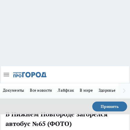
Документы
Все новости
Лайфхак
В мире
Здоровье
Зака
Принять
В Нижнем Новгороде загорелся
автобус №65 (ФОТО)