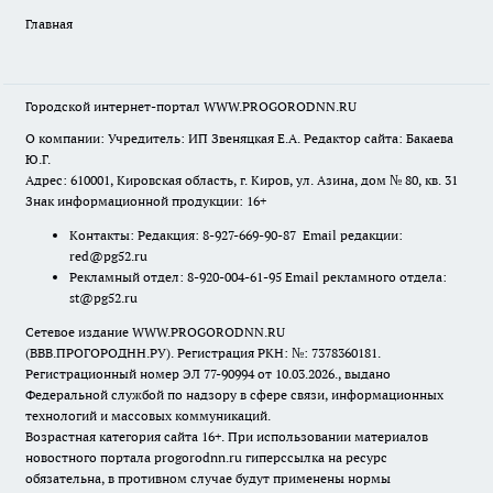
Главная
Городской интернет-портал WWW.PROGORODNN.RU
О компании: Учредитель: ИП Звеняцкая Е.А. Редактор сайта: Бакаева
Ю.Г.
Адрес: 610001, Кировская область, г. Киров, ул. Азина, дом № 80, кв. 31
Знак информационной продукции: 16+
Контакты: Редакция: 8-927-669-90-87 Email редакции:
red@pg52.ru
Рекламный отдел: 8-920-004-61-95 Email рекламного отдела:
st@pg52.ru
Сетевое издание WWW.PROGORODNN.RU
(ВВВ.ПРОГОРОДНН.РУ). Регистрация РКН: №: 7378360181.
Регистрационный номер ЭЛ 77-90994 от 10.03.2026., выдано
Федеральной службой по надзору в сфере связи, информационных
технологий и массовых коммуникаций.
Возрастная категория сайта 16+. При использовании материалов
новостного портала progorodnn.ru гиперссылка на ресурс
обязательна
,
в противном случае будут применены нормы