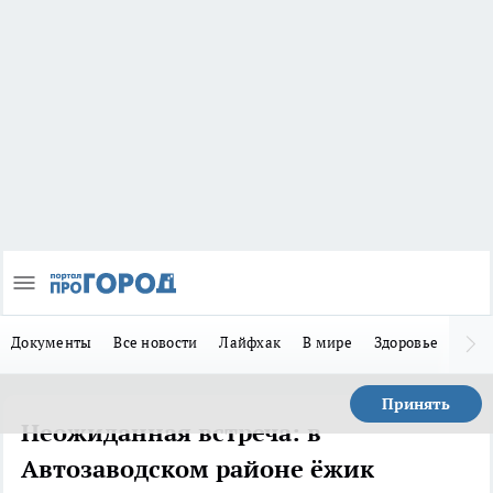
Документы
Все новости
Лайфхак
В мире
Здоровье
Зака
Принять
Неожиданная встреча: в
Автозаводском районе ёжик