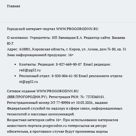
Главная
Городской интернет-портал WWW.PROGORODNN.RU
О компании: Учредитель: ИП Звеняцкая Е.А. Редактор сайта: Бакаева
Ю.Г.
Адрес: 610001, Кировская область, г. Киров, ул. Азина, дом № 80, кв. 31
Знак информационной продукции: 16+
Контакты: Редакция: 8-927-669-90-87 Email редакции:
red@pg52.ru
Рекламный отдел: 8-920-004-61-95 Email рекламного отдела:
st@pg52.ru
Сетевое издание WWW.PROGORODNN.RU
(ВВВ.ПРОГОРОДНН.РУ). Регистрация РКН: №: 7378360181.
Регистрационный номер ЭЛ 77-90994 от 10.03.2026., выдано
Федеральной службой по надзору в сфере связи, информационных
технологий и массовых коммуникаций.
Возрастная категория сайта 16+. При использовании материалов
новостного портала progorodnn.ru гиперссылка на ресурс
обязательна
,
в противном случае будут применены нормы