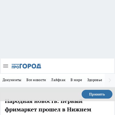
Документы
Все новости
Лайфхак
В мире
Здоровье
Зака
Принять
Народная новость: первый
фримаркет прошел в Нижнем