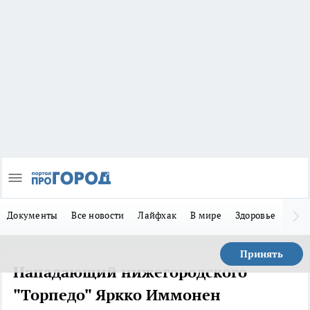
Документы
Все новости
Лайфхак
В мире
Здоровье
Зака
Принять
Нападающий нижегородского
"Торпедо" Яркко Иммонен