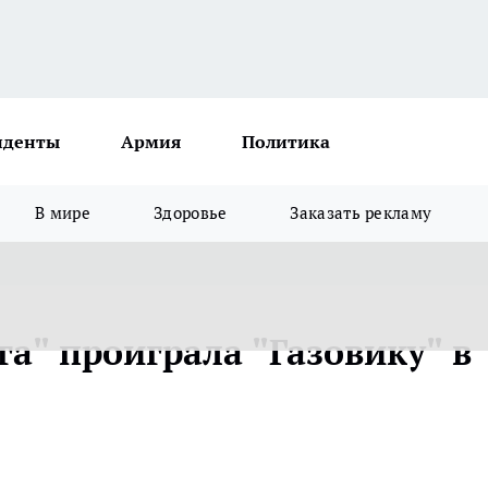
иденты
Армия
Политика
В мире
Здоровье
Заказать рекламу
а" проиграла "Газовику" в