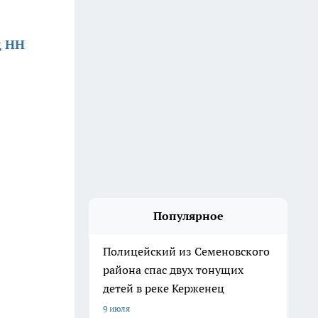
д НН
Популярное
Полицейский из Семеновского
района спас двух тонущих
детей в реке Керженец
9 июля