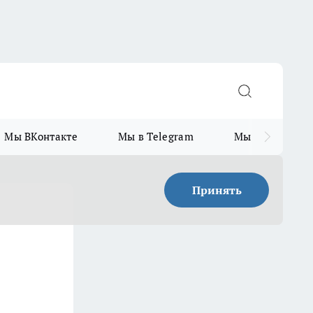
Мы ВКонтакте
Мы в Telegram
Мы в MAX
Принять