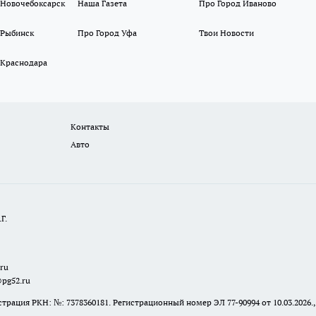
 Новочебоксарск
Наша Газета
Про Город Иваново
 Рыбинск
Про Город Уфа
Твои Новости
 Краснодара
Контакты
Авто
Г.
.ru
@pg52.ru
я РКН: №: 7378360181. Регистрационный номер ЭЛ 77-90994 от 10.03.2026., 