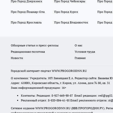
Про Город Дзержинск
Про Город Чебоксары
Про Город
Про Город Йошкар-Ола
Про Город Курск
Про Город
Про Город Ярославль
Про Город Владивосток
Про Город
Обзорные статьи и пресс-релизы
О нас
Редакционная политика
Условия труда
Новости
Главная
Городской интернет-портал WWW.PROGORODNN.RU
О компании: Учредитель: ИП Звеняцкая Е.А. Редактор сайта: Бакаева Ю.
Адрес: 610001, Кировская область, г. Киров, ул. Азина, дом № 80, кв. 31
Знак информационной продукции: 16+
Контакты: Редакция: 8-927-669-90-87 Email редакции: red@pg52
Рекламный отдел: 8-920-004-61-95 Email рекламного отдела: st
Сетевое издание WWW.PROGORODNN.RU (ВВВ.ПРОГОРОДНН.РУ). Регистраци
информационных технологий и массовых коммуникаций.