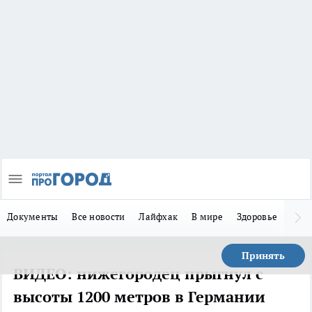
Документы
Все новости
Лайфхак
В мире
Здоровье
Зака
Принять
ВИДЕО: нижегородец прыгнул с
высоты 1200 метров в Германии