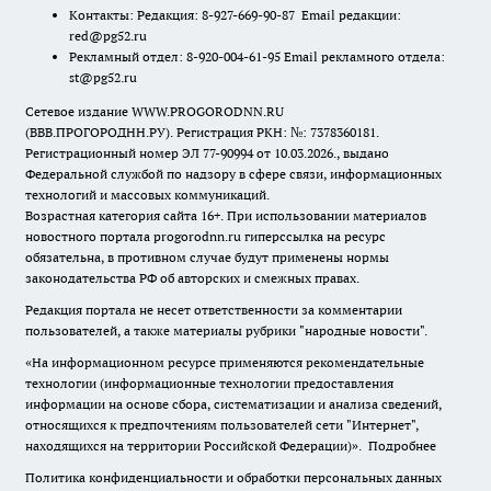
Контакты: Редакция: 8-927-669-90-87 Email редакции:
red@pg52.ru
Рекламный отдел: 8-920-004-61-95 Email рекламного отдела:
st@pg52.ru
Сетевое издание WWW.PROGORODNN.RU
(ВВВ.ПРОГОРОДНН.РУ). Регистрация РКН: №: 7378360181.
Регистрационный номер ЭЛ 77-90994 от 10.03.2026., выдано
Федеральной службой по надзору в сфере связи, информационных
технологий и массовых коммуникаций.
Возрастная категория сайта 16+. При использовании материалов
новостного портала progorodnn.ru гиперссылка на ресурс
обязательна
,
в противном случае будут применены нормы
законодательства РФ об авторских и смежных правах.
Редакция портала не несет ответственности за комментарии
пользователей, а также материалы рубрики "народные новости".
«На информационном ресурсе применяются рекомендательные
технологии (информационные технологии предоставления
информации на основе сбора, систематизации и анализа сведений,
относящихся к предпочтениям пользователей сети "Интернет",
находящихся на территории Российской Федерации)».
Подробнее
Политика конфиденциальности и обработки персональных данных