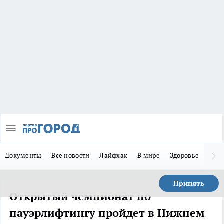
Документы
Все новости
Лайфхак
В мире
Здоровье
Зака
Принять
Открытый чемпионат по
пауэрлифтингу пройдет в Нижнем