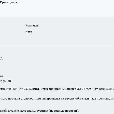
 Краснодара
Контакты
Авто
Г.
.ru
@pg52.ru
я РКН: №: 7378360181. Регистрационный номер ЭЛ 77-90994 от 10.03.2026., 
тного портала progorodnn.ru гиперссылка на ресурс обязательна
,
в противном 
елей, а также материалы рубрики "народные новости".