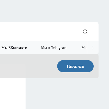
Мы ВКонтакте
Мы в Telegram
Мы в MAX
Принять