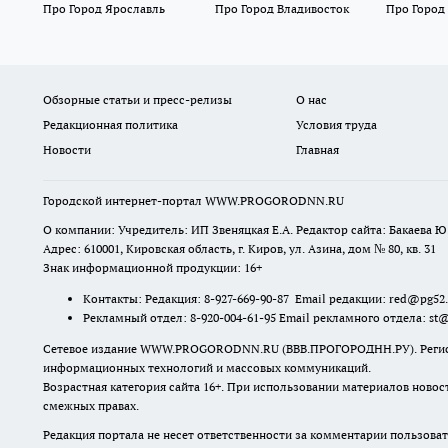
Про Город Ярославль
Про Город Владивосток
Про Город
Обзорные статьи и пресс-релизы
О нас
Редакционная политика
Условия труда
Новости
Главная
Городской интернет-портал WWW.PROGORODNN.RU
О компании: Учредитель: ИП Звеняцкая Е.А. Редактор сайта: Бакаева Ю.
Адрес: 610001, Кировская область, г. Киров, ул. Азина, дом № 80, кв. 31
Знак информационной продукции: 16+
Контакты: Редакция: 8-927-669-90-87 Email редакции: red@pg52
Рекламный отдел: 8-920-004-61-95 Email рекламного отдела: st
Сетевое издание WWW.PROGORODNN.RU (ВВВ.ПРОГОРОДНН.РУ). Регистраци
информационных технологий и массовых коммуникаций.
Возрастная категория сайта 16+. При использовании материалов новос
смежных правах.
Редакция портала не несет ответственности за комментарии пользоват