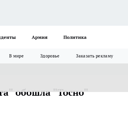
иденты
Армия
Политика
В мире
Здоровье
Заказать рекламу
га" обошла "Тосно"