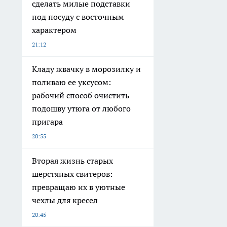
сделать милые подставки
под посуду с восточным
характером
21:12
Кладу жвачку в морозилку и
поливаю ее уксусом:
рабочий способ очистить
подошву утюга от любого
пригара
20:55
Вторая жизнь старых
шерстяных свитеров:
превращаю их в уютные
чехлы для кресел
20:45