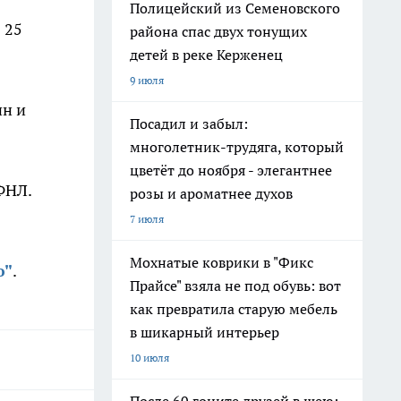
Полицейский из Семеновского
 25
района спас двух тонущих
детей в реке Керженец
9 июля
ин и
Посадил и забыл:
многолетник-трудяга, который
цветёт до ноября - элегантнее
ФНЛ.
розы и ароматнее духов
7 июля
Мохнатые коврики в "Фикс
ю"
.
Прайсе" взяла не под обувь: вот
как превратила старую мебель
в шикарный интерьер
10 июля