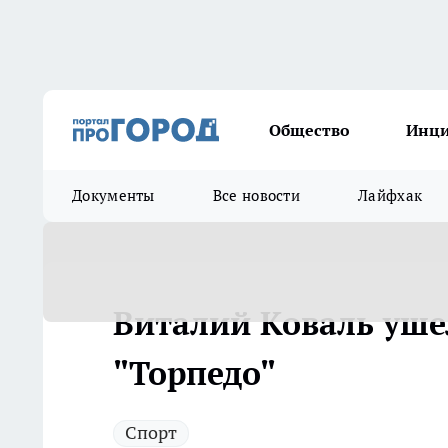
Общество
Инц
Документы
Все новости
Лайфхак
Виталий Коваль уше
"Торпедо"
Спорт