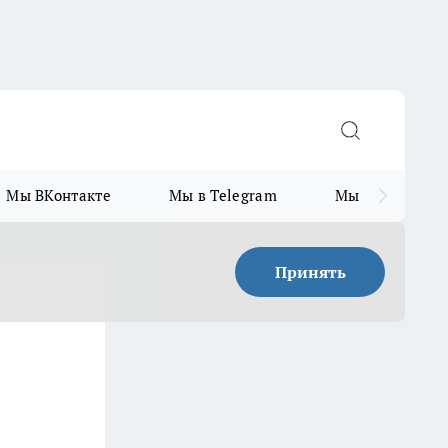
Мы ВКонтакте
Мы в Telegram
Мы в MAX
Принять