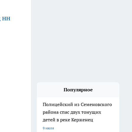
д НН
Популярное
Полицейский из Семеновского
района спас двух тонущих
детей в реке Керженец
9 июля