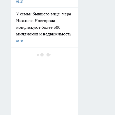
08:29
У семьи бывшего вице-мера
Нижнего Новгорода
конфискуют более 300
миллионов и недвижимость
07:58
Нижегородцы 10 дней
подряд не смогут спокойно
смотреть телевизор
07:10
5 курортов, где российских
туристов встретят
белоснежные пляжи: не
Мальдивы и не Маврикий:
виза не понадобится