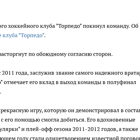
го хоккейного клуба "Торпедо" покинул команду. Об
 клуба "Торпедо"
.
расторгнут по обоюдному согласию сторон.
с 2011 года, заслужив звание самого надежного врата
о" отмечает его вклад в выход команды в полуфинал
.
прекрасную игру, которую он демонстрировал в соста
а с его помощью смогла добиться. Его вдохновенные
улярки" и плей-офф сезона 2011-2012 годов, а также
ующем году стали олицетворением известной погово