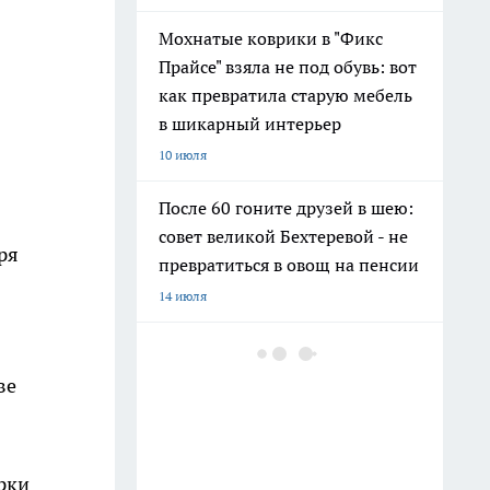
Мохнатые коврики в "Фикс
Прайсе" взяла не под обувь: вот
как превратила старую мебель
в шикарный интерьер
10 июля
После 60 гоните друзей в шею:
совет великой Бехтеревой - не
ря
превратиться в овощ на пенсии
14 июля
Гигант с нежной душой: как
создать белоснежную стену
ве
цветов, от которой
невозможно отвести взгляд
13 июля
рки