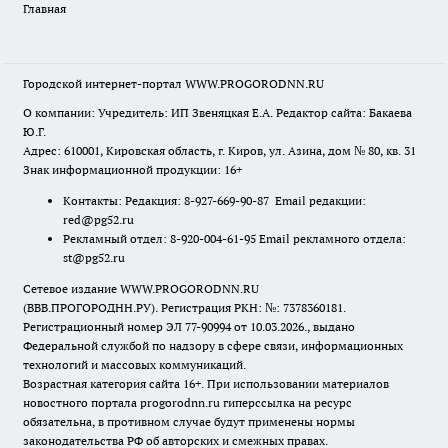
Главная
Городской интернет-портал WWW.PROGORODNN.RU
О компании: Учредитель: ИП Звеняцкая Е.А. Редактор сайта: Бакаева
Ю.Г.
Адрес: 610001, Кировская область, г. Киров, ул. Азина, дом № 80, кв. 31
Знак информационной продукции: 16+
Контакты: Редакция: 8-927-669-90-87 Email редакции:
red@pg52.ru
Рекламный отдел: 8-920-004-61-95 Email рекламного отдела:
st@pg52.ru
Сетевое издание WWW.PROGORODNN.RU
(ВВВ.ПРОГОРОДНН.РУ). Регистрация РКН: №: 7378360181.
Регистрационный номер ЭЛ 77-90994 от 10.03.2026., выдано
Федеральной службой по надзору в сфере связи, информационных
технологий и массовых коммуникаций.
Возрастная категория сайта 16+. При использовании материалов
новостного портала progorodnn.ru гиперссылка на ресурс
обязательна
,
в противном случае будут применены нормы
законодательства РФ об авторских и смежных правах.