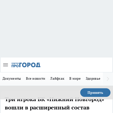
Документы
Все новости
Лайфхак
В мире
Здоровье
Зака
Принять
Три игрока БК «Нижний Новгород»
вошли в расширенный состав