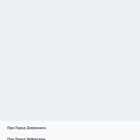
Про Город Дзержинск
Про Город Чебоксары