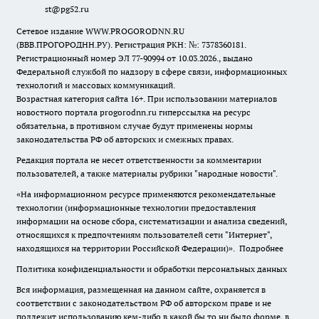
st@pg52.ru
Сетевое издание WWW.PROGORODNN.RU
(ВВВ.ПРОГОРОДНН.РУ). Регистрация РКН: №: 7378360181.
Регистрационный номер ЭЛ 77-90994 от 10.03.2026., выдано
Федеральной службой по надзору в сфере связи, информационных
технологий и массовых коммуникаций.
Возрастная категория сайта 16+. При использовании материалов
новостного портала progorodnn.ru гиперссылка на ресурс
обязательна
,
в противном случае будут применены нормы
законодательства РФ об авторских и смежных правах.
Редакция портала не несет ответственности за комментарии
пользователей, а также материалы рубрики "народные новости".
«На информационном ресурсе применяются рекомендательные
технологии (информационные технологии предоставления
информации на основе сбора, систематизации и анализа сведений,
относящихся к предпочтениям пользователей сети "Интернет",
находящихся на территории Российской Федерации)».
Подробнее
Политика конфиденциальности и обработки персональных данных
Вся информация, размещенная на данном сайте, охраняется в
соответствии с законодательством РФ об авторском праве и не
подлежит использованию кем-либо в какой бы то ни было форме, в