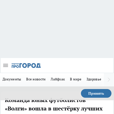
Документы
Все новости
Лайфхак
В мире
Здоровье
Зака
Принять
Команда юных футболистов
«Волги» вошла в шестёрку лучших