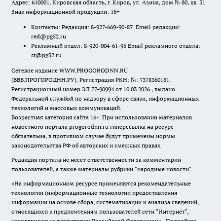
Адрес: 610001, Кировская область, г. Киров, ул. Азина, дом № 80, кв. 31
Знак информационной продукции: 16+
Контакты: Редакция: 8-927-669-90-87 Email редакции:
red@pg52.ru
Рекламный отдел: 8-920-004-61-95 Email рекламного отдела:
st@pg52.ru
Сетевое издание WWW.PROGORODNN.RU
(ВВВ.ПРОГОРОДНН.РУ). Регистрация РКН: №: 7378360181.
Регистрационный номер ЭЛ 77-90994 от 10.03.2026., выдано
Федеральной службой по надзору в сфере связи, информационных
технологий и массовых коммуникаций.
Возрастная категория сайта 16+. При использовании материалов
новостного портала progorodnn.ru гиперссылка на ресурс
обязательна
,
в противном случае будут применены нормы
законодательства РФ об авторских и смежных правах.
Редакция портала не несет ответственности за комментарии
пользователей, а также материалы рубрики "народные новости".
«На информационном ресурсе применяются рекомендательные
технологии (информационные технологии предоставления
информации на основе сбора, систематизации и анализа сведений,
относящихся к предпочтениям пользователей сети "Интернет",
находящихся на территории Российской Федерации)».
Подробнее