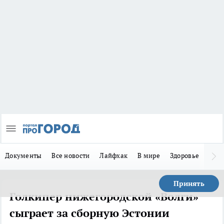
Документы
Все новости
Лайфхак
В мире
Здоровье
Зака
Принять
Голкипер нижегородской «Волги»
сыграет за сборную Эстонии