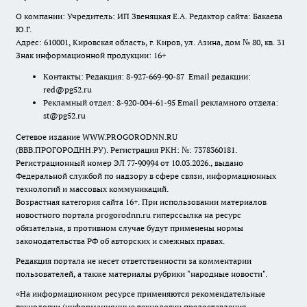
О компании: Учредитель: ИП Звеняцкая Е.А. Редактор сайта: Бакаева
Ю.Г.
Адрес: 610001, Кировская область, г. Киров, ул. Азина, дом № 80, кв. 31
Знак информационной продукции: 16+
Контакты: Редакция: 8-927-669-90-87 Email редакции:
red@pg52.ru
Рекламный отдел: 8-920-004-61-95 Email рекламного отдела:
st@pg52.ru
Сетевое издание WWW.PROGORODNN.RU
(ВВВ.ПРОГОРОДНН.РУ). Регистрация РКН: №: 7378360181.
Регистрационный номер ЭЛ 77-90994 от 10.03.2026., выдано
Федеральной службой по надзору в сфере связи, информационных
технологий и массовых коммуникаций.
Возрастная категория сайта 16+. При использовании материалов
новостного портала progorodnn.ru гиперссылка на ресурс
обязательна
,
в противном случае будут применены нормы
законодательства РФ об авторских и смежных правах.
Редакция портала не несет ответственности за комментарии
пользователей, а также материалы рубрики "народные новости".
«На информационном ресурсе применяются рекомендательные
технологии (информационные технологии предоставления