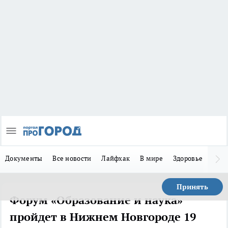
Документы
Все новости
Лайфхак
В мире
Здоровье
Зака
Принять
Форум «Образование и наука»
пройдет в Нижнем Новгороде 19