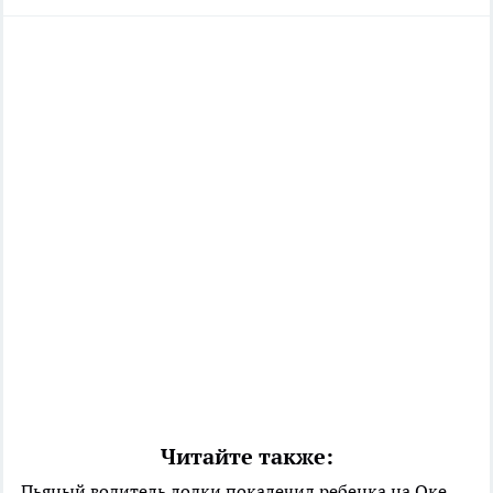
Читайте также:
Пьяный водитель лодки покалечил ребенка на Оке