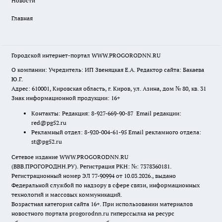
Новости
Главная
Городской интернет-портал WWW.PROGORODNN.RU
О компании: Учредитель: ИП Звеняцкая Е.А. Редактор сайта: Бакаева
Ю.Г.
Адрес: 610001, Кировская область, г. Киров, ул. Азина, дом № 80, кв. 31
Знак информационной продукции: 16+
Контакты: Редакция: 8-927-669-90-87 Email редакции:
red@pg52.ru
Рекламный отдел: 8-920-004-61-95 Email рекламного отдела:
st@pg52.ru
Сетевое издание WWW.PROGORODNN.RU
(ВВВ.ПРОГОРОДНН.РУ). Регистрация РКН: №: 7378360181.
Регистрационный номер ЭЛ 77-90994 от 10.03.2026., выдано
Федеральной службой по надзору в сфере связи, информационных
технологий и массовых коммуникаций.
Возрастная категория сайта 16+. При использовании материалов
новостного портала progorodnn.ru гиперссылка на ресурс