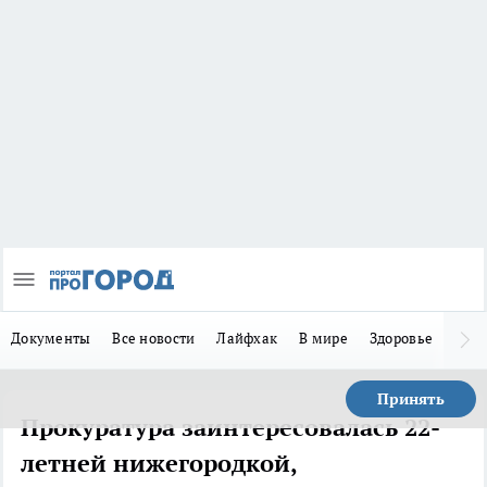
Документы
Все новости
Лайфхак
В мире
Здоровье
Зака
Принять
Прокуратура заинтересовалась 22-
летней нижегородкой,