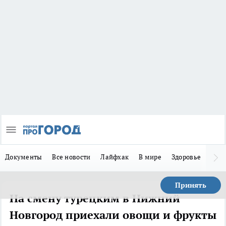
Документы
Все новости
Лайфхак
В мире
Здоровье
Зака
Принять
На смену турецким в Нижний
Новгород приехали овощи и фрукты