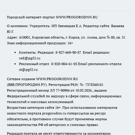
Городской интернет-портал WWW.PROGORODNN.RU
О компании: Учредитель: ИП Звеняцкая Е.А. Редактор сайта: Бакаева
Ю.Г.
Адрес: 610001, Кировская область, г. Киров, ул. Азина, дом № 80, кв. 31
Знак информационной продукции: 16+
Контакты: Редакция: 8-927-669-90-87 Email редакции:
red@pg52.ru
Рекламный отдел: 8-920-004-61-95 Email рекламного отдела:
st@pg52.ru
Сетевое издание WWW.PROGORODNN.RU
(ВВВ.ПРОГОРОДНН.РУ). Регистрация РКН: №: 7378360181.
Регистрационный номер ЭЛ 77-90994 от 10.03.2026., выдано
Федеральной службой по надзору в сфере связи, информационных
технологий и массовых коммуникаций.
Возрастная категория сайта 16+. При использовании материалов
новостного портала progorodnn.ru гиперссылка на ресурс
обязательна
,
в противном случае будут применены нормы
законодательства РФ об авторских и смежных правах.
Редакция портала не несет ответственности за комментарии