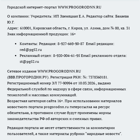
Городской интернет-портал WWW.PROGORODNN.RU
О компании: Учредитель: ИП Звеняцкая Е.А. Редактор сайта: Бакаева
Ю.Г.
Адрес: 610001, Кировская область, г. Киров, ул. Азина, дом № 80, кв. 31
Знак информационной продукции: 16+
Контакты: Редакция: 8-927-669-90-87 Email редакции:
red@pg52.ru
Рекламный отдел: 8-920-004-61-95 Email рекламного отдела:
st@pg52.ru
Сетевое издание WWW.PROGORODNN.RU
(ВВВ.ПРОГОРОДНН.РУ). Регистрация РКН: №: 7378360181.
Регистрационный номер ЭЛ 77-90994 от 10.03.2026., выдано
Федеральной службой по надзору в сфере связи, информационных
технологий и массовых коммуникаций.
Возрастная категория сайта 16+. При использовании материалов
новостного портала progorodnn.ru гиперссылка на ресурс
обязательна
,
в противном случае будут применены нормы
законодательства РФ об авторских и смежных правах.
Редакция портала не несет ответственности за комментарии
пользователей, а также материалы рубрики "народные новости".