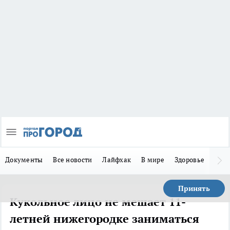
Документы
Все новости
Лайфхак
В мире
Здоровье
Зака
Принять
Кукольное лицо не мешает 11-
летней нижегородке заниматься